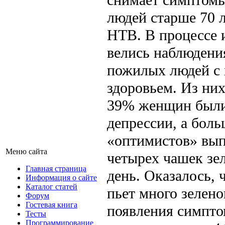
людей старше 70 л
НТВ. В процессе 
велись наблюдени
пожилых людей с
здоровьем. Из ни
39% женщин были
депрессии, а бол
«оптимистов» вып
Меню сайта
четырех чашек зел
Главная страница
день. Оказалось, ч
Информация о сайте
Каталог статей
пьет много зелено
Форум
Гостевая книга
появления симпто
Тесты
Программирование