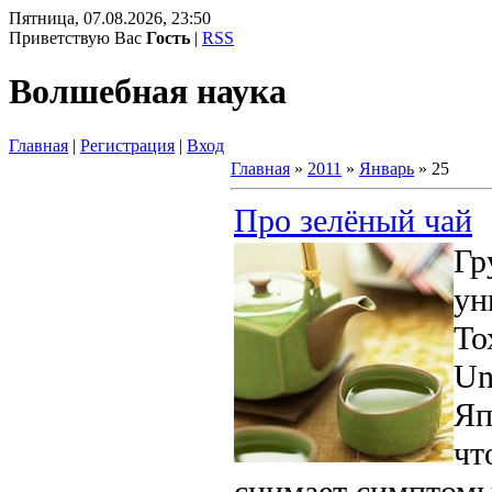
Пятница, 07.08.2026, 23:50
Приветствую Вас
Гость
|
RSS
Волшебная наука
Главная
|
Регистрация
|
Вход
Главная
»
2011
»
Январь
»
25
Про зелёный чай
Гр
ун
То
Un
Яп
чт
снимает симптомы