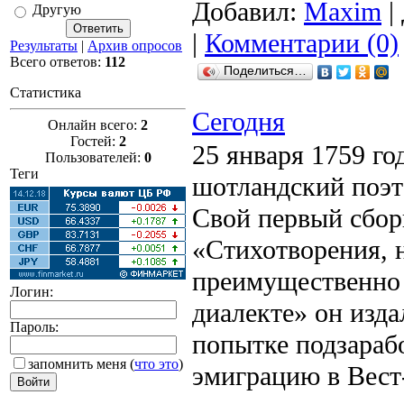
Добавил:
Maxim
|
Другую
|
Комментарии (0)
Результаты
|
Архив опросов
Всего ответов:
112
Поделиться…
Статистика
Сегодня
Онлайн всего:
2
Гостей:
2
25 января 1759 го
Пользователей:
0
Теги
шотландский поэт
Свой первый сбо
«Стихотворения, 
преимущественно
Логин:
диалекте» он издал
Пароль:
попытке подзараб
запомнить меня
(
что это
)
эмиграцию в Вест