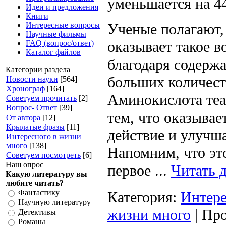
уменьшается на 4
Идеи и предложения
Книги
Интересные вопросы
Ученые полагают,
Научные фильмы
оказывает такое в
FAQ (вопрос/ответ)
Каталог файлов
благодаря содерж
Категории раздела
больших количест
Новости науки
[564]
Хронограф
[164]
Аминокислота теа
Советуем прочитать
[2]
Вопрос- Ответ
[39]
тем, что оказыва
От автора
[12]
Крылатые фразы
[11]
действие и улучша
Интересного в жизни
много
[138]
Напомним, что это
Советуем посмотреть
[6]
Наш опрос
первое
...
Читать 
Какую литературу вы
любите читать?
Фантастику
Категория:
Интере
Научную литературу
жизни много
| Про
Детективы
Романы