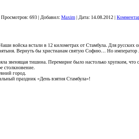
 Просмотров: 693 | Добавил:
Maxim
| Дата:
14.08.2012
|
Комментар
 Наши войска встали в 12 километрах от Стамбула. Для русских 
 святыня. Вернуть бы христианам святую Софию… Но император
ояла звенящая тишина. Перемирие было настолько хрупким, что
е столкновение.
евний город.
альный праздник «День взятия Стамбула»!