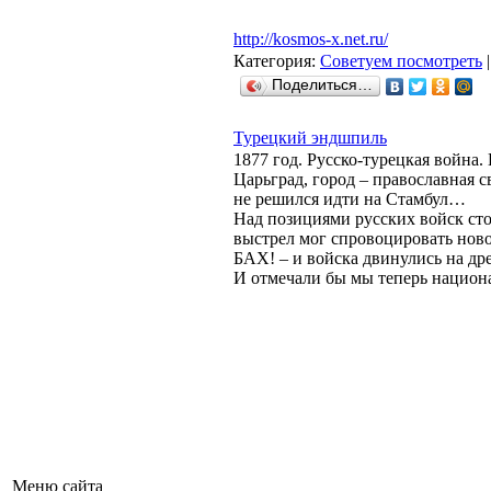
http://kosmos-x.net.ru/
Категория:
Советуем посмотреть
|
Поделиться…
Турецкий эндшпиль
1877 год. Русско-турецкая война.
Царьград, город – православная
не решился идти на Стамбул…
Над позициями русских войск ст
выстрел мог спровоцировать ново
БАХ! – и войска двинулись на др
И отмечали бы мы теперь национ
Меню сайта