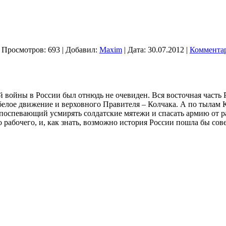
 Просмотров: 693 | Добавил:
Maxim
| Дата:
30.07.2012
|
Комментар
й войны в России был отнюдь не очевиден. Вся восточная часть 
белое движение и верховного Правителя – Колчака. А по тылам
 поспевающий усмирять солдатские мятежи и спасать армию от р
рабочего, и, как знать, возможно история России пошла бы со