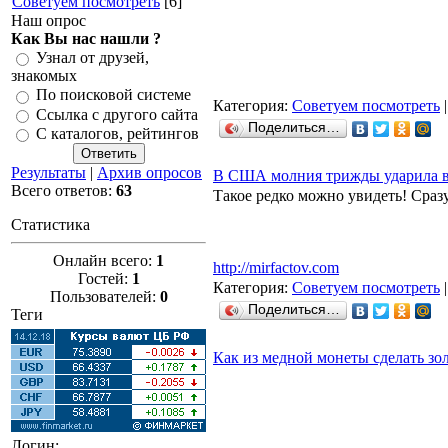
Советуем посмотреть
[6]
Наш опрос
Как Вы нас нашли ?
Узнал от друзей,
знакомых
По поисковой системе
Категория:
Советуем посмотреть
|
Ссылка с другого сайта
Поделиться…
С каталогов, рейтингов
Результаты
|
Архив опросов
В США молния трижды ударила в
Всего ответов:
63
Такое редко можно увидеть! Сраз
Статистика
Онлайн всего:
1
http://mirfactov.com
Гостей:
1
Категория:
Советуем посмотреть
|
Пользователей:
0
Поделиться…
Теги
Как из медной монеты сделать зо
Логин: