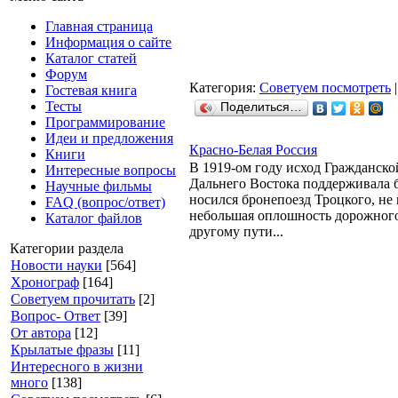
Главная страница
Информация о сайте
Каталог статей
Форум
Категория:
Советуем посмотреть
|
Гостевая книга
Тесты
Поделиться…
Программирование
Идеи и предложения
Красно-Белая Россия
Книги
В 1919-ом году исход Гражданско
Интересные вопросы
Дальнего Востока поддерживала 
Научные фильмы
носился бронепоезд Троцкого, не
FAQ (вопрос/ответ)
небольшая оплошность дорожного 
Каталог файлов
другому пути...
Категории раздела
Новости науки
[564]
Хронограф
[164]
Советуем прочитать
[2]
Вопрос- Ответ
[39]
От автора
[12]
Крылатые фразы
[11]
Интересного в жизни
много
[138]