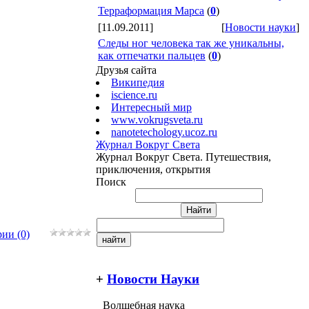
Терраформация Марса
(
0
)
[11.09.2011]
[
Новости науки
]
Следы ног человека так же уникальны,
как отпечатки пальцев
(
0
)
Друзья сайта
Википедия
iscience.ru
Интересный мир
www.vokrugsveta.ru
nanotetechology.ucoz.ru
Журнал Вокруг Света
Журнал Вокруг Света. Путешествия,
приключения, открытия
Поиск
ии (0)
+
Новости Науки
Волшебная наука