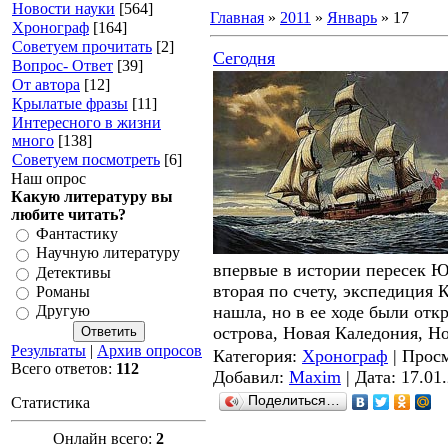
Новости науки
[564]
Главная
»
2011
»
Январь
»
17
Хронограф
[164]
Советуем прочитать
[2]
Сегодня
Вопрос- Ответ
[39]
От автора
[12]
Крылатые фразы
[11]
Интересного в жизни
много
[138]
Советуем посмотреть
[6]
Наш опрос
Какую литературу вы
любите читать?
Фантастику
Научную литературу
впервые в истории пересек Ю
Детективы
вторая по счету, экспедиция 
Романы
нашла, но в ее ходе были о
Другую
острова, Новая Каледония, Н
Результаты
|
Архив опросов
Категория:
Хронограф
| Просм
Всего ответов:
112
Добавил:
Maxim
| Дата:
17.01
Поделиться…
Статистика
Онлайн всего:
2