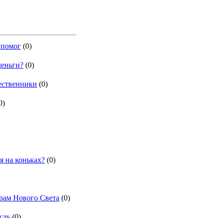
 помог
(0)
деньги?
(0)
ественники
(0)
0)
я на коньках?
(0)
рам Нового Света
(0)
сль
(0)