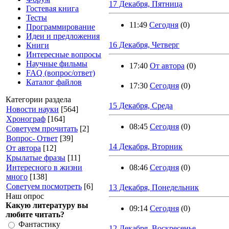
17 Декабря, Пятница
Гостевая книга
Тесты
11:49
Сегодня
(0)
Программирование
Идеи и предложения
16 Декабря, Четверг
Книги
Интересные вопросы
Научные фильмы
17:40
От автора
(0)
FAQ (вопрос/ответ)
Каталог файлов
17:30
Сегодня
(0)
Категории раздела
15 Декабря, Среда
Новости науки
[564]
Хронограф
[164]
08:45
Сегодня
(0)
Советуем прочитать
[2]
Вопрос- Ответ
[39]
14 Декабря, Вторник
От автора
[12]
Крылатые фразы
[11]
Интересного в жизни
08:46
Сегодня
(0)
много
[138]
Советуем посмотреть
[6]
13 Декабря, Понедельник
Наш опрос
Какую литературу вы
09:14
Сегодня
(0)
любите читать?
Фантастику
12 Декабря, Воскресенье