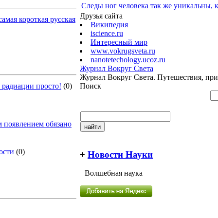
Следы ног человека так же уникальны, 
Друзья сайта
самая короткая русская
Википедия
iscience.ru
Интересный мир
www.vokrugsveta.ru
nanotetechology.ucoz.ru
Журнал Вокруг Света
Журнал Вокруг Света. Путешествия, пр
 радиации просто!
(0)
Поиск
м появлением обязано
ости
(0)
+
Новости Науки
Волшебная наука