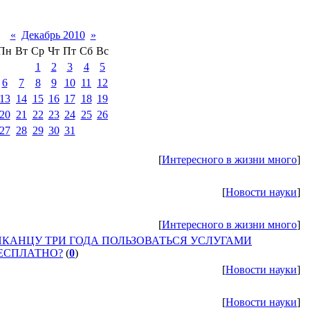
«
Декабрь 2010
»
Пн
Вт
Ср
Чт
Пт
Сб
Вс
1
2
3
4
5
6
7
8
9
10
11
12
13
14
15
16
17
18
19
20
21
22
23
24
25
26
27
28
29
30
31
[
Интересного в жизни много
]
[
Новости науки
]
[
Интересного в жизни много
]
КАНЦУ ТРИ ГОДА ПОЛЬЗОВАТЬСЯ УСЛУГАМИ
ЕСПЛАТНО?
(
0
)
[
Новости науки
]
[
Новости науки
]