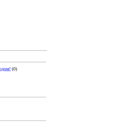
одом!
(0)