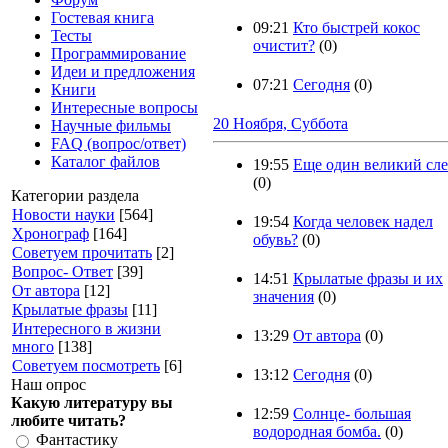
Гостевая книга
09:21
Кто быстрей кокос
Тесты
очистит?
(0)
Программирование
Идеи и предложения
07:21
Сегодня
(0)
Книги
Интересные вопросы
20 Ноября, Суббота
Научные фильмы
FAQ (вопрос/ответ)
Каталог файлов
19:55
Еще один великий сл
(0)
Категории раздела
Новости науки
[564]
19:54
Когда человек надел
Хронограф
[164]
обувь?
(0)
Советуем прочитать
[2]
Вопрос- Ответ
[39]
14:51
Крылатые фразы и их
От автора
[12]
значения
(0)
Крылатые фразы
[11]
Интересного в жизни
13:29
От автора
(0)
много
[138]
Советуем посмотреть
[6]
13:12
Сегодня
(0)
Наш опрос
Какую литературу вы
12:59
Солнце- большая
любите читать?
водородная бомба.
(0)
Фантастику