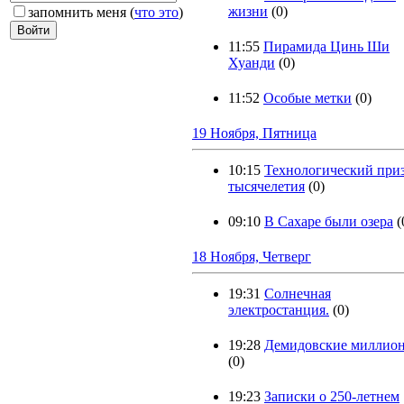
жизни
(0)
запомнить меня
(
что это
)
11:55
Пирамида Цинь Ши
Хуанди
(0)
11:52
Особые метки
(0)
19 Ноября, Пятница
10:15
Технологический при
тысячелетия
(0)
09:10
В Сахаре были озера
(
18 Ноября, Четверг
19:31
Солнечная
электростанция.
(0)
19:28
Демидовские миллио
(0)
19:23
Записки о 250-летнем