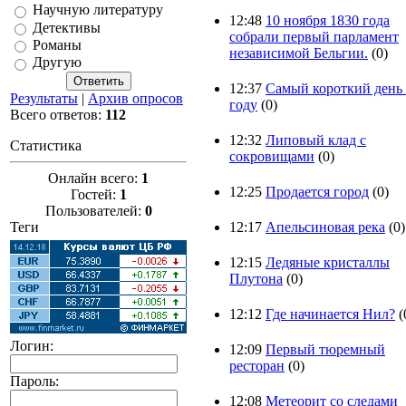
Научную литературу
12:48
10 ноября 1830 года
Детективы
собрали первый парламент
Романы
независимой Бельгии.
(0)
Другую
12:37
Самый короткий день
Результаты
|
Архив опросов
году
(0)
Всего ответов:
112
12:32
Липовый клад с
Статистика
сокровищами
(0)
Онлайн всего:
1
12:25
Продается город
(0)
Гостей:
1
Пользователей:
0
Теги
12:17
Апельсиновая река
(0)
12:15
Ледяные кристаллы
Плутона
(0)
12:12
Где начинается Нил?
(
Логин:
12:09
Первый тюремный
ресторан
(0)
Пароль:
12:08
Метеорит со следами