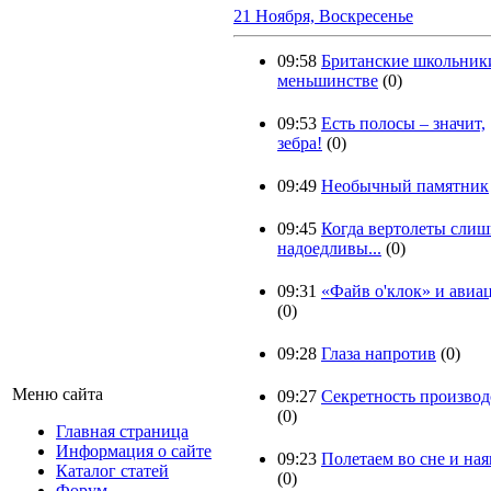
21 Ноября, Воскресенье
09:58
Британские школьник
меньшинстве
(0)
09:53
Есть полосы – значит,
зебра!
(0)
09:49
Необычный памятник
09:45
Когда вертолеты сли
надоедливы...
(0)
09:31
«Файв о'клок» и авиа
(0)
09:28
Глаза напротив
(0)
Меню сайта
09:27
Секретность производ
(0)
Главная страница
Информация о сайте
09:23
Полетаем во сне и ная
Каталог статей
(0)
Форум