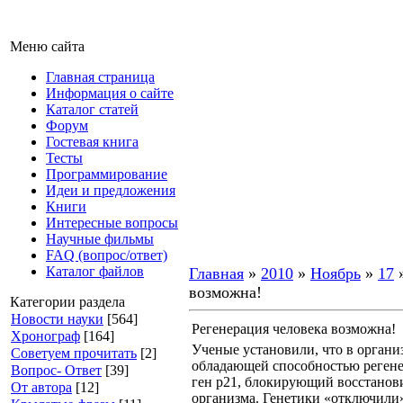
Меню сайта
Главная страница
Информация о сайте
Каталог статей
Форум
Гостевая книга
Тесты
Программирование
Идеи и предложения
Книги
Интересные вопросы
Научные фильмы
FAQ (вопрос/ответ)
Каталог файлов
Главная
»
2010
»
Ноябрь
»
17
»
возможна!
Категории раздела
Новости науки
[564]
Регенерация человека возможна!
Хронограф
[164]
Ученые установили, что в органи
Советуем прочитать
[2]
обладающей способностью регенер
Вопрос- Ответ
[39]
ген p21, блокирующий восстанов
От автора
[12]
организма. Генетики «отключили