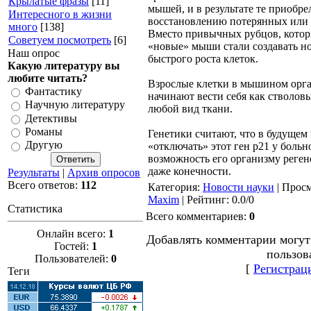
Крылатые фразы
[11]
мышей, и в результате те приобре
Интересного в жизни
восстановлению потерянных или 
много
[138]
Вместо привычных рубцов, котор
Советуем посмотреть
[6]
«новые» мыши стали создавать н
Наш опрос
быстрого роста клеток.
Какую литературу вы
любите читать?
Взрослые клетки в мышином орга
Фантастику
начинают вести себя как стволов
Научную литературу
любой вид ткани.
Детективы
Романы
Генетики считают, что в будущем
Другую
«отключать» этот ген р21 у больн
возможность его организму реген
даже конечности.
Результаты
|
Архив опросов
Всего ответов:
112
Категория
:
Новости науки
|
Просм
Maxim
|
Рейтинг
:
0.0
/
0
Статистика
Всего комментариев
:
0
Онлайн всего:
1
Добавлять комментарии могут
Гостей:
1
пользов
Пользователей:
0
[
Регистрац
Теги