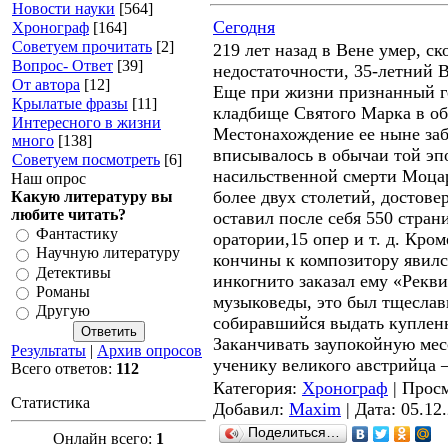
Новости науки
[564]
Сегодня
Хронограф
[164]
Советуем прочитать
[2]
219 лет назад в Вене умер, ск
Вопрос- Ответ
[39]
недостаточности, 35-летний 
От автора
[12]
Еще при жизни признанный ге
Крылатые фразы
[11]
кладбище Святого Марка в о
Интересного в жизни
Местонахождение ее ныне заб
много
[138]
вписывалось в обычаи той эп
Советуем посмотреть
[6]
насильственной смерти Моца
Наш опрос
более двух столетий, достове
Какую литературу вы
любите читать?
оставил после себя 550 стран
Фантастику
оратории,15 опер и т. д. Кром
Научную литературу
кончины к композитору явилс
Детективы
инкогнито заказал ему «Рекви
Романы
музыковеды, это был тщеслав
Другую
собиравшийся выдать купленн
Заканчивать заупокойную ме
Результаты
|
Архив опросов
ученику великого австрийца
Всего ответов:
112
Категория:
Хронограф
| Просм
Статистика
Добавил:
Maxim
| Дата:
05.12
Поделиться…
Онлайн всего:
1