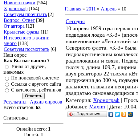
Новости науки
[564]
Хронограф
[164]
Главная
»
2011
»
Апрель
»
10
Советуем прочитать
[2]
Вопрос- Ответ
[39]
Сегодня
От автора
[12]
10 апреля 1959 года первая о
Крылатые фразы
[11]
подводная лодка «К-3» (впос
Интересного в жизни
наименование «Ленинский ком
много
[138]
Северного флота. «К-3» была
Советуем посмотреть
[6]
гидроакустическим комплексо
Наш опрос
радиолокации и связи. Подво
Как Вы нас нашли ?
Узнал от друзей,
тысяч т, длина 109,7, ширина 
знакомых
двух реакторов 22 тысячи кВт
По поисковой системе
погружения до 300 м, подводн
Ссылка с другого сайта
дальность плавания неограни
С каталогов, рейтингов
двадцатью самонаводящихся 
Категория:
Хронограф
| Просм
Результаты
|
Архив опросов
Добавил:
Maxim
| Дата:
10.04
Всего ответов:
63
Поделиться…
Статистика
Онлайн всего:
1
Гостей:
1