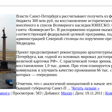
Власти Санкт-Петербурга рассчитывают получить из ф
бюджета 300 млн руб. на восстановление исторического
внесённого в список Всемирного наследия ЮНЕСКО. 
газета «КоммерсантЪ». В распоряжении издания оказал
соответствующей федеральной целевой программы, п
администрацией Северной столицы по поручению пре
Медведева.
Проект предусматривает реконструкцию архитектурны
Петербурга, как «одной из основных мировых достопр
визитной карточки РФ». С практической точки зрения, 
восстановление 1,9 тыс. домов. При этом планируется р
коммуналок и улучшить качество проживания 66 тыс. се
которых — очередники.
Отметим, что с аналогичной инициативой в начале лет
бывший губернатор Санкт-П
...
Читать дальше »
много
| Просмотров: 583 | Добавил:
Maxim
| Дата:
19.11.2011
|
Ком