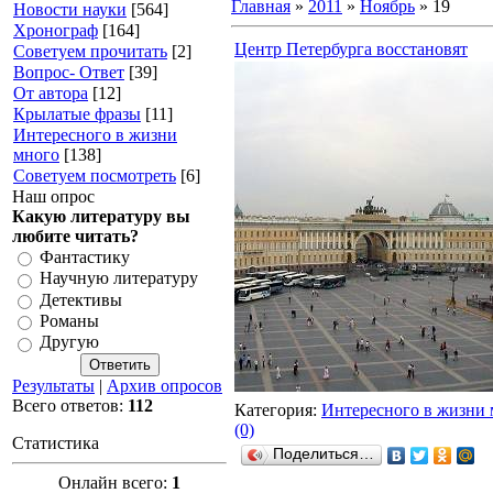
Главная
»
2011
»
Ноябрь
»
19
Новости науки
[564]
Хронограф
[164]
Центр Петербурга восстановят
Советуем прочитать
[2]
Вопрос- Ответ
[39]
От автора
[12]
Крылатые фразы
[11]
Интересного в жизни
много
[138]
Советуем посмотреть
[6]
Наш опрос
Какую литературу вы
любите читать?
Фантастику
Научную литературу
Детективы
Романы
Другую
Результаты
|
Архив опросов
Всего ответов:
112
Категория:
Интересного в жизни 
(0)
Статистика
Поделиться…
Онлайн всего:
1