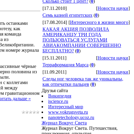
Сколько стоит 1 цент?
(
0
)
[17.11.2010]
[
Новости науки
]
Семь казней египетских
(
0
)
[17.08.2014]
[
Интересного в жизни много
]
ыть останками
отезу, как
КАКАЯ АКЦИЯ ПОЗВОЛИЛА
ая команда
АМЕРИКАНЦУ ТРИ ГОДА
а из
ПОЛЬЗОВАТЬСЯ УСЛУГАМИ
в Великобритании.
АВИАКОМПАНИИ СОВЕРШЕННО
щем номере журнала
БЕСПЛАТНО?
(
0
)
[15.11.2011]
[
Новости науки
]
Терраформация Марса
(
0
)
массивные чёрные
мерно половина из
[11.09.2011]
[
Новости науки
]
пыли.
Следы ног человека так же уникальны,
н с коллегами
как отпечатки пальцев
(
0
)
ий между
Друзья сайта
ем гравитационном
Википедия
итать дальше »
iscience.ru
Интересный мир
www.vokrugsveta.ru
nanotetechology.ucoz.ru
Журнал Вокруг Света
Журнал Вокруг Света. Путешествия,
приключения, открытия