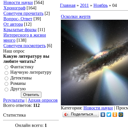
Новости науки
[564]
Главная
»
2011
»
Ноябрь
»
04
Хронограф
[164]
Советуем прочитать
[2]
Осколки жертв
Вопрос- Ответ
[39]
От автора
[12]
Крылатые фразы
[11]
Интересного в жизни
много
[138]
Советуем посмотреть
[6]
Наш опрос
Какую литературу вы
любите читать?
Фантастику
Научную литературу
Детективы
Романы
Другую
Результаты
|
Архив опросов
Всего ответов:
112
Категория:
Новости науки
| Просм
Поделиться…
Статистика
Онлайн всего:
1