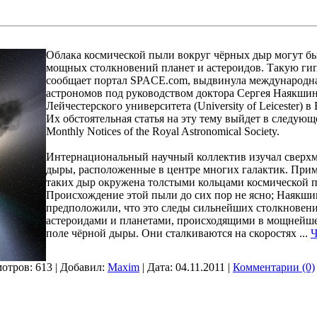
Облака космической пыли вокруг чёрных дыр могут б
мощных столкновений планет и астероидов. Такую гип
сообщает портал SPACE.com, выдвинула международн
астрономов под руководством доктора Сергея Наякшин
Лейчестерского университета (University of Leicester) 
Их обстоятельная статья на эту тему выйдет в следую
Monthly Notices of the Royal Astronomical Society.
Интернациональный научный коллектив изучал сверх
дыры, расположенные в центре многих галактик. При
таких дыр окружена толстыми кольцами космической 
Происхождение этой пыли до сих пор не ясно; Наякши
предположили, что это следы сильнейших столкновен
астероидами и планетами, происходящими в мощнейш
поле чёрной дыры. Они сталкиваются на скоростях
...
Ч
отров: 613 | Добавил:
Maxim
| Дата:
04.11.2011
|
Комментарии (0)