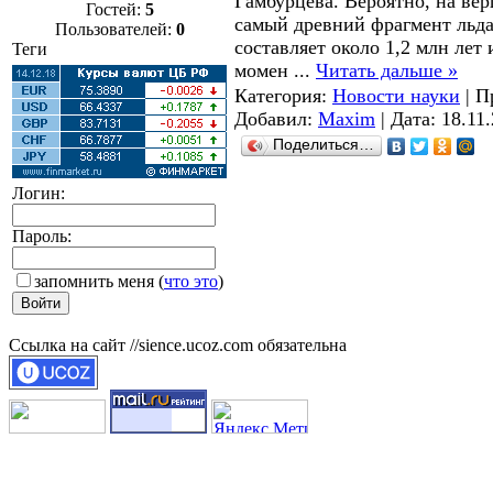
Гамбурцева. Вероятно, на ве
Гостей:
5
самый древний фрагмент льда
Пользователей:
0
составляет около 1,2 млн лет
Теги
момен
...
Читать дальше »
Категория:
Новости науки
| П
Добавил:
Maxim
| Дата:
18.11
Поделиться…
Логин:
Пароль:
запомнить меня
(
что это
)
Ссылка на сайт //sience.ucoz.com обязательна