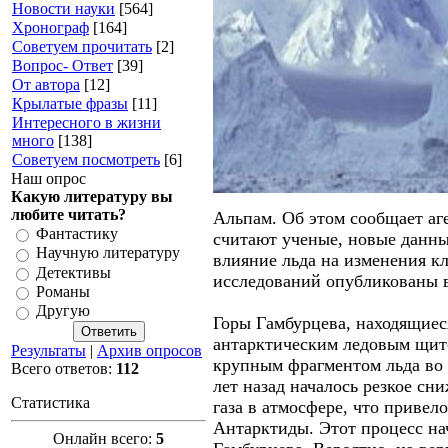
Новости науки
[564]
Хронограф
[164]
Советуем прочитать
[2]
Вопрос- Ответ
[39]
От автора
[12]
Крылатые фразы
[11]
Интересного в жизни
много
[138]
Советуем посмотреть
[6]
Наш опрос
Какую литературу вы
любите читать?
Альпам. Об этом сообщает аге
Фантастику
считают ученые, новые данны
Научную литературу
влияние льда на изменения кл
Детективы
исследований опубликованы в
Романы
Другую
Горы Гамбурцева, находящиес
антарктическим ледовым щит
Результаты
|
Архив опросов
крупным фрагментом льда во 
Всего ответов:
112
лет назад началось резкое сн
Статистика
газа в атмосфере, что привел
Антарктиды. Этот процесс на
Онлайн всего:
5