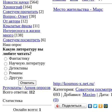
Новости науки
[564]
Хронограф
[164]
Место жительства - Марс
Советуем прочитать
[2]
Вопрос- Ответ
[39]
От автора
[12]
Крылатые фразы
[11]
Интересного в жизни
много
[138]
Советуем посмотреть
[6]
Наш опрос
Какую литературу вы
любите читать?
Фантастику
Научную литературу
Детективы
Романы
Другую
http://kosmos-x.net.ru/
Результаты
|
Архив опросов
Категория:
Советуем посмотр
Всего ответов:
112
693 | Добавил:
Maxim
| Дата:
(0)
Статистика
Поделиться…
Онлайн всего:
1