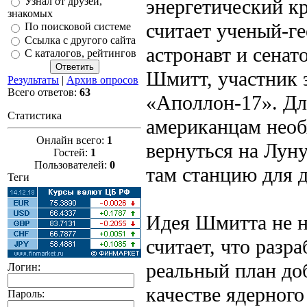
энергетический кр
Узнал от друзей,
знакомых
считает ученый-г
По поисковой системе
Ссылка с другого сайта
астронавт и сенат
С каталогов, рейтингов
Шмитт, участник 
Результаты
|
Архив опросов
Всего ответов:
63
«Аполлон-17». Дл
Статистика
американцам нео
Онлайн всего:
1
вернуться на Луну
Гостей:
1
Пользователей:
0
там станцию для 
Теги
Идея Шмитта не н
считает, что разр
реальный план до
Логин:
качестве ядерного
Пароль: