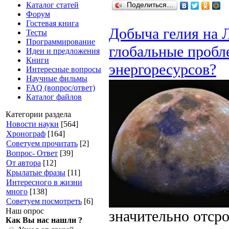
Каталог статей
Поделиться…
Форум
Гостевая книга
Добыча гелия на 
Тесты
Программирование
глобальные пробл
Идеи и предложения
Книги
энергоресурсов?
Интересные вопросы
Научные фильмы
FAQ (вопрос/ответ)
Каталог файлов
Категории раздела
Новости науки
[564]
Хронограф
[164]
Советуем прочитать
[2]
Вопрос- Ответ
[39]
От автора
[12]
Крылатые фразы
[11]
Интересного в жизни
много
[138]
Советуем посмотреть
[6]
Наш опрос
значительно отср
Как Вы нас нашли ?