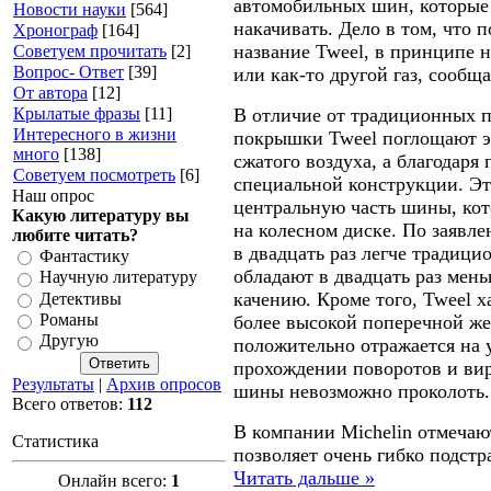
автомобильных шин, которые 
Новости науки
[564]
накачивать. Дело в том, что
Хронограф
[164]
название Tweel, в принципе н
Советуем прочитать
[2]
Вопрос- Ответ
[39]
или как-то другой газ, сообщ
От автора
[12]
Крылатые фразы
[11]
В отличие от традиционных 
Интересного в жизни
покрышки Tweel поглощают эн
много
[138]
сжатого воздуха, а благодар
Советуем посмотреть
[6]
специальной конструкции. Э
Наш опрос
центральную часть шины, кот
Какую литературу вы
на колесном диске. По заявле
любите читать?
в двадцать раз легче традиц
Фантастику
обладают в двадцать раз мен
Научную литературу
качению. Кроме того, Tweel х
Детективы
Романы
более высокой поперечной же
Другую
положительно отражается на 
прохождении поворотов и вир
Результаты
|
Архив опросов
шины невозможно проколоть.
Всего ответов:
112
В компании Michelin отмечают
Статистика
позволяет очень гибко подст
Читать дальше »
Онлайн всего:
1