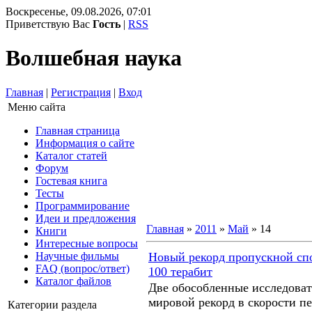
Воскресенье, 09.08.2026, 07:01
Приветствую Вас
Гость
|
RSS
Волшебная наука
Главная
|
Регистрация
|
Вход
Меню сайта
Главная страница
Информация о сайте
Каталог статей
Форум
Гостевая книга
Тесты
Программирование
Идеи и предложения
Главная
»
2011
»
Май
»
14
Книги
Интересные вопросы
Научные фильмы
Новый рекорд пропускной спо
FAQ (вопрос/ответ)
100 терабит
Каталог файлов
Две обособленные исследоват
мировой рекорд в скорости п
Категории раздела