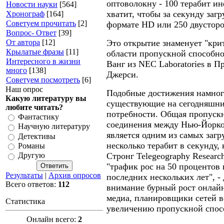
оптоволокну - 100 терабит и
Новости науки
[564]
хватит, чтобы за секунду загр
Хронограф
[164]
Советуем прочитать
[2]
формате HD или 250 двусторо
Вопрос- Ответ
[39]
От автора
[12]
Это открытие знаменует "кри
Крылатые фразы
[11]
области пропускной способнос
Интересного в жизни
Ванг из NEC Laboratories в П
много
[138]
Джерси.
Советуем посмотреть
[6]
Наш опрос
Подобные достижения намног
Какую литературу вы
существующие на сегодняшни
любите читать?
потребности. Общая пропускн
Фантастику
соединения между Нью-Йорко
Научную литературу
является одним из самых загр
Детективы
несколько терабит в секунду, 
Романы
Стронг Telegeography Researc
Другую
"трафик рос на 50 процентов 
Результаты
|
Архив опросов
последних нескольких лет", -
Всего ответов:
112
внимание бурный рост онлай
медиа, планировщики сетей вс
Статистика
увеличению пропускной спос
Онлайн всего:
2