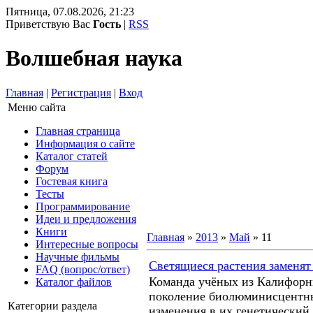
Пятница, 07.08.2026, 21:23
Приветствую Вас
Гость
|
RSS
Волшебная наука
Главная
|
Регистрация
|
Вход
Меню сайта
Главная страница
Информация о сайте
Каталог статей
Форум
Гостевая книга
Тесты
Программирование
Идеи и предложения
Книги
Главная
»
2013
»
Май
»
11
Интересные вопросы
Научные фильмы
Светящиеся растения заменят
FAQ (вопрос/ответ)
Команда учёных из Калифорн
Каталог файлов
поколение биолюминисцентны
Категории раздела
изменения в их генетический 