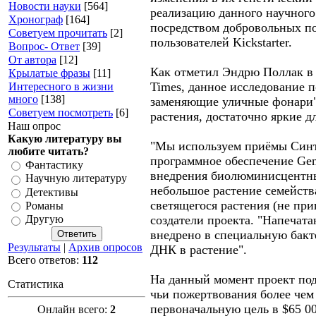
Новости науки
[564]
реализацию данного научного
Хронограф
[164]
посредством добровольных п
Советуем прочитать
[2]
пользователей Kickstarter.
Вопрос- Ответ
[39]
От автора
[12]
Как отметил Эндрю Поллак в 
Крылатые фразы
[11]
Times, данное исследование п
Интересного в жизни
много
[138]
заменяющие уличные фонари"
Советуем посмотреть
[6]
растения, достаточно яркие дл
Наш опрос
Какую литературу вы
"Мы используем приёмы Синт
любите читать?
программное обеспечение Gen
Фантастику
внедрения биолюминисцентны
Научную литературу
небольшое растение семейств
Детективы
светящегося растения (не при
Романы
создатели проекта. "Напечат
Другую
внедрено в специальную бакте
Результаты
|
Архив опросов
ДНК в растение".
Всего ответов:
112
На данный момент проект под
Статистика
чьи пожертвования более чем
первоначальную цель в $65 0
Онлайн всего:
2