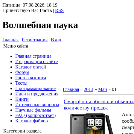
Пятница, 07.08.2026, 18:19
Приветствую Вас
Гость
|
RSS
Волшебная наука
Главная
|
Регистрация
|
Вход
Меню сайта
Главная страница
Информация о сайте
Каталог статей
Форум
Гостевая книга
Тесты
Программирование
Главная
»
2013
»
Май
»
01
Идеи и предложения
Книги
Смартфоны обогнали обычны
Интересные вопросы
количеству продаж
Научные фильмы
Анал
FAQ (вопрос/ответ)
сооб
Каталог файлов
смар
Категории раздела
пере