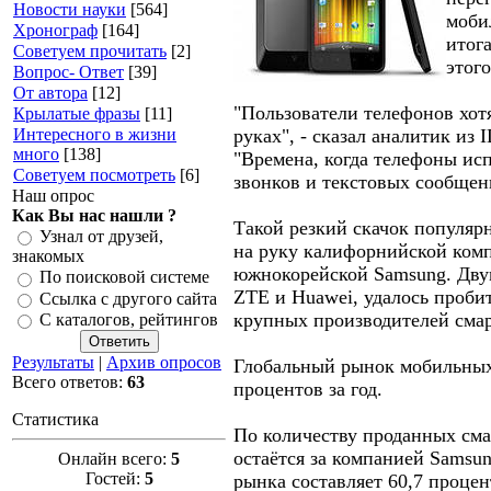
Новости науки
[564]
моби
Хронограф
[164]
итог
Советуем прочитать
[2]
этого
Вопрос- Ответ
[39]
От автора
[12]
"Пользователи телефонов хот
Крылатые фразы
[11]
Интересного в жизни
руках", - сказал аналитик из
много
[138]
"Времена, когда телефоны исп
Советуем посмотреть
[6]
звонков и текстовых сообщен
Наш опрос
Как Вы нас нашли ?
Такой резкий скачок популяр
Узнал от друзей,
на руку калифорнийской ком
знакомых
южнокорейской Samsung. Дву
По поисковой системе
ZTE и Huawei, удалось проби
Ссылка с другого сайта
крупных производителей сма
С каталогов, рейтингов
Результаты
|
Архив опросов
Глобальный рынок мобильных
Всего ответов:
63
процентов за год.
Статистика
По количеству проданных сма
остаётся за компанией Samsun
Онлайн всего:
5
Гостей:
5
рынка составляет 60,7 проце