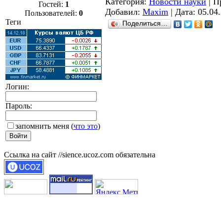
Категория:
Новости науки
| П
Гостей:
1
Добавил:
Maxim
| Дата:
05.04
Пользователей:
0
Теги
Поделиться…
Логин:
Пароль:
запомнить меня
(
что это
)
Ссылка на сайт //sience.ucoz.com обязательна