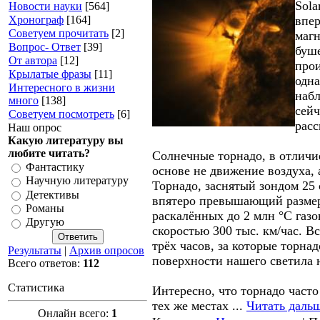
Sola
Новости науки
[564]
Хронограф
[164]
впер
Советуем прочитать
[2]
магн
Вопрос- Ответ
[39]
буш
От автора
[12]
прои
Крылатые фразы
[11]
одна
Интересного в жизни
набл
много
[138]
сейч
Советуем посмотреть
[6]
расс
Наш опрос
Какую литературу вы
любите читать?
Солнечные торнадо, в отличи
Фантастику
основе не движение воздуха,
Научную литературу
Торнадо, заснятый зондом 25 
Детективы
впятеро превышающий размер
Романы
раскалённых до 2 млн °C газо
Другую
скоростью 300 тыс. км/час. В
трёх часов, за которые торна
Результаты
|
Архив опросов
поверхности нашего светила н
Всего ответов:
112
Статистика
Интересно, что торнадо част
тех же местах
...
Читать даль
Онлайн всего:
1