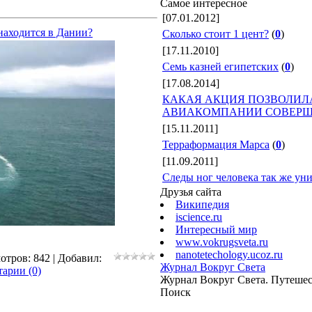
Самое интересное
[07.01.2012]
 находится в Дании?
Сколько стоит 1 цент?
(
0
)
[17.11.2010]
Семь казней египетских
(
0
)
[17.08.2014]
КАКАЯ АКЦИЯ ПОЗВОЛИЛА
АВИАКОМПАНИИ СОВЕРШ
[15.11.2011]
Терраформация Марса
(
0
)
[11.09.2011]
Следы ног человека так же уни
Друзья сайта
Википедия
iscience.ru
Интересный мир
www.vokrugsveta.ru
nanotetechology.ucoz.ru
отров: 842 | Добавил:
Журнал Вокруг Света
арии (0)
Журнал Вокруг Света. Путешес
Поиск