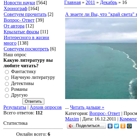
Главная
»
2011
»
Декабрь
»
16
Новости науки
[564]
Хронограф
[164]
Советуем прочитать
[2]
А знаете ли Вы, что "край света"
Вопрос- Ответ
[39]
От автора
[12]
Крылатые фразы
[11]
Интересного в жизни
много
[138]
Советуем посмотреть
[6]
Наш опрос
Какую литературу вы
любите читать?
Фантастику
Научную литературу
Детективы
Романы
Другую
Результаты
|
Архив опросов
...
Читать дальше »
Всего ответов:
112
Категория:
Вопрос- Ответ
| Просм
Maxim
| Дата:
16.12.2011
|
Коммент
Статистика
Поделиться…
Онлайн всего:
6