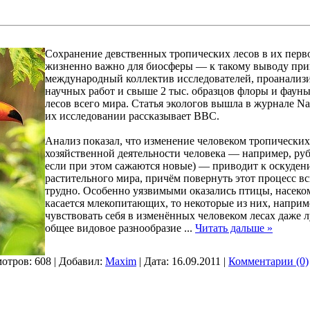
Сохранение девственных тропических лесов в их перв
жизненно важно для биосферы — к такому выводу пр
международный коллектив исследователей, проанализ
научных работ и свыше 2 тыс. образцов флоры и фауны
лесов всего мира. Статья экологов вышла в журнале Na
их исследовании рассказывает BBC.
Анализ показал, что изменение человеком тропических 
хозяйственной деятельности человека — например, руб
если при этом сажаются новые) — приводит к оскуде
растительного мира, причём повернуть этот процесс вс
трудно. Особенно уязвимыми оказались птицы, насеком
касается млекопитающих, то некоторые из них, наприм
чувствовать себя в изменённых человеком лесах даже 
общее видовое разнообразие
...
Читать дальше »
отров: 608 | Добавил:
Maxim
| Дата:
16.09.2011
|
Комментарии (0)