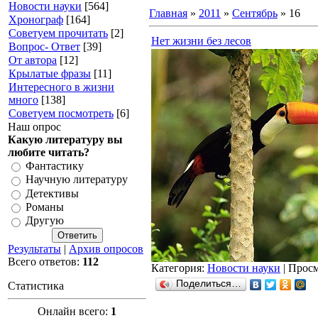
Новости науки
[564]
Главная
»
2011
»
Сентябрь
»
16
Хронограф
[164]
Советуем прочитать
[2]
Нет жизни без лесов
Вопрос- Ответ
[39]
От автора
[12]
Крылатые фразы
[11]
Интересного в жизни
много
[138]
Советуем посмотреть
[6]
Наш опрос
Какую литературу вы
любите читать?
Фантастику
Научную литературу
Детективы
Романы
Другую
Результаты
|
Архив опросов
Всего ответов:
112
Категория:
Новости науки
| Просм
Поделиться…
Статистика
Онлайн всего:
1