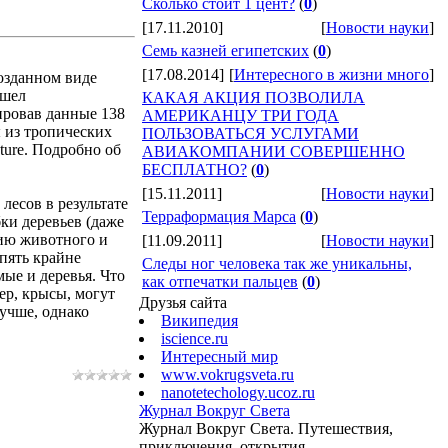
Сколько стоит 1 цент?
(
0
)
[17.11.2010]
[
Новости науки
]
Семь казней египетских
(
0
)
[17.08.2014]
[
Интересного в жизни много
]
озданном виде
ишел
КАКАЯ АКЦИЯ ПОЗВОЛИЛА
ировав данные 138
АМЕРИКАНЦУ ТРИ ГОДА
 из тропических
ПОЛЬЗОВАТЬСЯ УСЛУГАМИ
ture. Подробно об
АВИАКОМПАНИИ СОВЕРШЕННО
БЕСПЛАТНО?
(
0
)
[15.11.2011]
[
Новости науки
]
лесов в результате
Терраформация Марса
(
0
)
ки деревьев (даже
нию животного и
[11.09.2011]
[
Новости науки
]
пять крайне
Следы ног человека так же уникальны,
ые и деревья. Что
как отпечатки пальцев
(
0
)
ер, крысы, могут
Друзья сайта
лучше, однако
Википедия
iscience.ru
Интересный мир
www.vokrugsveta.ru
nanotetechology.ucoz.ru
Журнал Вокруг Света
Журнал Вокруг Света. Путешествия,
приключения, открытия