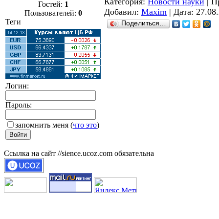
Категория:
Новости науки
| П
Гостей:
1
Добавил:
Maxim
| Дата:
27.08
Пользователей:
0
Теги
Поделиться…
Логин:
Пароль:
запомнить меня
(
что это
)
Ссылка на сайт //sience.ucoz.com обязательна