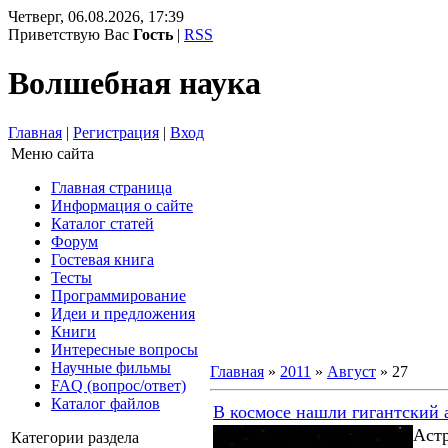
Четверг, 06.08.2026, 17:39
Приветствую Вас
Гость
|
RSS
Волшебная наука
Главная
|
Регистрация
|
Вход
Меню сайта
Главная страница
Информация о сайте
Каталог статей
Форум
Гостевая книга
Тесты
Программирование
Идеи и предложения
Книги
Интересные вопросы
Научные фильмы
Главная
»
2011
»
Август
»
27
FAQ (вопрос/ответ)
Каталог файлов
В космосе нашли гигантский 
Аст
Категории раздела