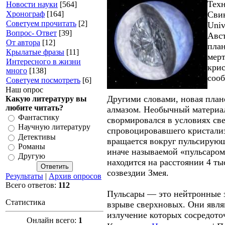
Техн
Новости науки
[564]
Хронограф
[164]
Свин
Советуем прочитать
[2]
Univ
Вопрос- Ответ
[39]
Авс
От автора
[12]
пла
Крылатые фразы
[11]
мерт
Интересного в жизни
крис
много
[138]
сооб
Советуем посмотреть
[6]
Наш опрос
Другими словами, новая план
Какую литературу вы
любите читать?
алмазом. Необычный материа
Фантастику
свормировался в условиях св
Научную литературу
спровоцировавшего кристализ
Детективы
вращается вокруг пульсирую
Романы
иначе называемой «пульсаром
Другую
находится на расстоянии 4 ты
созвездии Змея.
Результаты
|
Архив опросов
Всего ответов:
112
Пульсары — это нейтронные 
Статистика
взрыве сверхновых. Они явл
излучение которых сосредот
Онлайн всего:
1