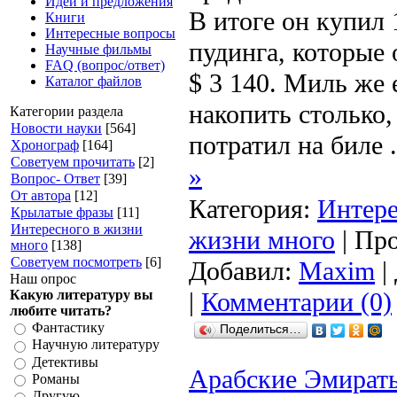
Идеи и предложения
В итоге он купил 
Книги
Интересные вопросы
пудинга, которые
Научные фильмы
FAQ (вопрос/ответ)
$ 3 140. Миль же 
Каталог файлов
накопить столько,
Категории раздела
Новости науки
[564]
потратил на биле
Хронограф
[164]
Советуем прочитать
[2]
»
Вопрос- Ответ
[39]
От автора
[12]
Категория:
Интере
Крылатые фразы
[11]
Интересного в жизни
жизни много
| Про
много
[138]
Советуем посмотреть
[6]
Добавил:
Maxim
|
Наш опрос
Какую литературу вы
|
Комментарии (0)
любите читать?
Фантастику
Поделиться…
Научную литературу
Детективы
Арабские Эмираты
Романы
Другую