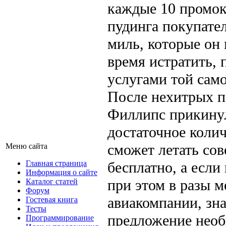
каждые 10 промок
пудинга покупател
миль, которые он
время истратить, 
услугами той сам
После нехитрых п
Филлипс прикинул
достаточное колич
сможет летать со
Меню сайта
Главная страница
бесплатно, а если
Информация о сайте
при этом в разы 
Каталог статей
Форум
авиакомпании, зна
Гостевая книга
Тесты
предложение необ
Программирование