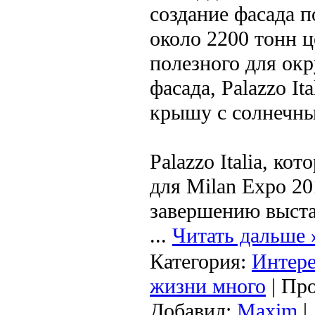
создание фасада 
около 2200 тонн 
полезного для ок
фасада, Palazzo It
крышу с солнечны
Palazzo Italia, ко
для Milan Expo 20
завершению выста
...
Читать дальше 
Категория:
Интере
жизни много
| Про
Добавил:
Maxim
|